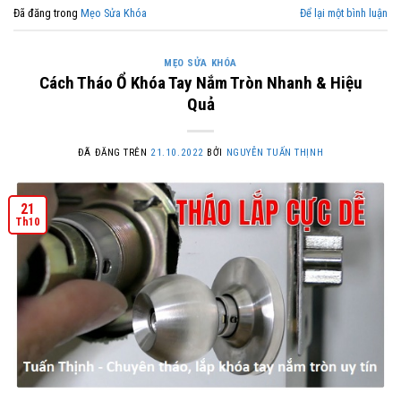
Đã đăng trong
Mẹo Sửa Khóa
Để lại một bình luận
MẸO SỬA KHÓA
Cách Tháo Ổ Khóa Tay Nắm Tròn Nhanh & Hiệu
Quả
ĐÃ ĐĂNG TRÊN
21.10.2022
BỞI
NGUYỄN TUẤN THỊNH
21
Th10