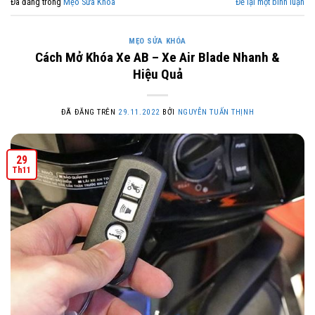
Đã đăng trong
Mẹo Sửa Khóa
Để lại một bình luận
MẸO SỬA KHÓA
Cách Mở Khóa Xe AB – Xe Air Blade Nhanh &
Hiệu Quả
ĐÃ ĐĂNG TRÊN
29.11.2022
BỞI
NGUYỄN TUẤN THỊNH
29
Th11