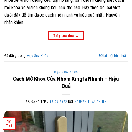
khóa xe Vision không kêu. Bạn lo lắng, băn khoăn không biết cách
mở khóa xe Vision không kêu như thế nào. Hãy theo dõi bài viết
dưới đây để tìm được cách mở nhanh và hiệu quả nhất. Nguyên
nhân khiến
Tiếp tục đọc
→
Đã đăng trong
Mẹo Sửa Khóa
Để lại một bình luận
MẸO SỬA KHÓA
Cách Mở Khóa Cửa Nhôm Xingfa Nhanh – Hiệu
Quả
ĐÃ ĐĂNG TRÊN
16.08.2022
BỞI
NGUYỄN TUẤN THỊNH
16
Th8