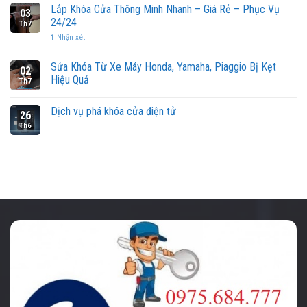
Lắp Khóa Cửa Thông Minh Nhanh – Giá Rẻ – Phục Vụ
03
24/24
Th7
1
Nhận xét
Sửa Khóa Từ Xe Máy Honda, Yamaha, Piaggio Bị Kẹt
02
Hiệu Quả
Th7
Dịch vụ phá khóa cửa điện tử
26
Th6