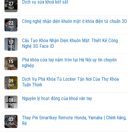
Dịch vụ sửa khoá két sắt
27
Th7
Công nghệ nhận diện khuôn mặt ở khóa điện tử chuẩn 3D
22
Th7
Cấu Tạo Khóa Nhận Diện Khuôn Mặt: Thiết Kế Công
17
Nghệ 3D Face ID
Th7
Phá khóa cửa tay nắm tròn tại Hà Nội uy tín chuyên
15
nghiệp
Th7
Dịch Vụ Phá Khóa Tủ Locker Tận Nơi Của Thợ Khóa
09
Tuấn Thịnh
Th7
Nguyên lý hoạt động của khoá vân tay
08
Th7
Thay Pin Smartkey Remote Honda, Yamaha | Chính hãng,
03
Rẻ
Th7