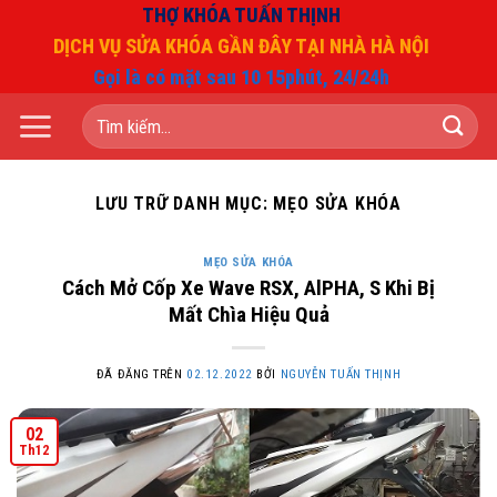
Chuyển
THỢ KHÓA TUẤN THỊNH
đến
DỊCH VỤ SỬA KHÓA GẦN ĐÂY TẠI NHÀ HÀ NỘI
nội
Gọi là có mặt sau 10 15phút, 24/24h
dung
Tìm
kiếm:
LƯU TRỮ DANH MỤC:
MẸO SỬA KHÓA
MẸO SỬA KHÓA
Cách Mở Cốp Xe Wave RSX, AlPHA, S Khi Bị
Mất Chìa Hiệu Quả
ĐÃ ĐĂNG TRÊN
02.12.2022
BỞI
NGUYỄN TUẤN THỊNH
02
Th12