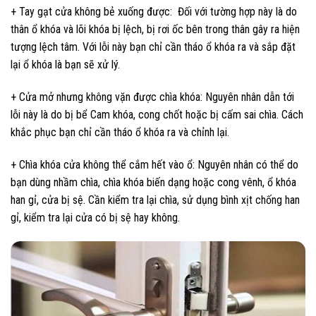
+ Tay gạt cửa không bẻ xuống được: Đối với tường hợp này là do
thân ổ khóa và lõi khóa bị lệch, bị rơi ốc bên trong thân gây ra hiện
tượng lệch tâm. Với lỗi này bạn chỉ cần tháo ổ khóa ra và sắp đặt
lại ổ khóa là bạn sẽ xử lý.
+ Cửa mở nhưng không vặn được chìa khóa: Nguyên nhân dẫn tới
lỗi này là do bị bể Cam khóa, cong chốt hoặc bị cấm sai chìa. Cách
khắc phục bạn chỉ cần tháo ổ khóa ra và chỉnh lại.
+ Chìa khóa cửa không thể cắm hết vào ổ: Nguyên nhân có thể do
bạn dùng nhầm chìa, chìa khóa biến dạng hoặc cong vênh, ổ khóa
han gỉ, cửa bị sệ. Cần kiểm tra lại chìa, sử dụng bình xịt chống han
gỉ, kiểm tra lại cửa có bị sệ hay không.