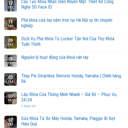
Cấu Tạo Khóa Nhận Diện Khuôn Mặt: Thiết Kế Công
17
Nghệ 3D Face ID
Th7
Phá khóa cửa tay nắm tròn tại Hà Nội uy tín chuyên
15
nghiệp
Th7
Dịch Vụ Phá Khóa Tủ Locker Tận Nơi Của Thợ Khóa
09
Tuấn Thịnh
Th7
Nguyên lý hoạt động của khoá vân tay
08
Th7
Thay Pin Smartkey Remote Honda, Yamaha | Chính hãng,
03
Rẻ
Th7
Lắp Khóa Cửa Thông Minh Nhanh – Giá Rẻ – Phục Vụ
03
24/24
Th7
1
Nhận xét
Sửa Khóa Từ Xe Máy Honda, Yamaha, Piaggio Bị Kẹt
02
Hiệu Quả
Th7