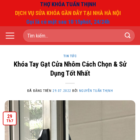
Chuyển
THỢ KHÓA TUẤN THỊNH
đến
DỊCH VỤ SỬA KHÓA GẦN ĐÂY TẠI NHÀ HÀ NỘI
nội
Gọi là có mặt sau 10 15phút, 24/24h
dung
Tìm
kiếm:
TIN TỨC
Khóa Tay Gạt Cửa Nhôm Cách Chọn & Sử
Dụng Tốt Nhất
ĐÃ ĐĂNG TRÊN
29.07.2022
BỞI
NGUYỄN TUẤN THỊNH
29
Th7