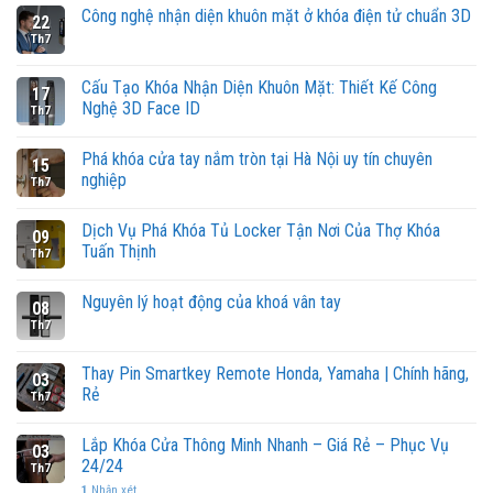
Công nghệ nhận diện khuôn mặt ở khóa điện tử chuẩn 3D
22
Th7
Cấu Tạo Khóa Nhận Diện Khuôn Mặt: Thiết Kế Công
17
Nghệ 3D Face ID
Th7
Phá khóa cửa tay nắm tròn tại Hà Nội uy tín chuyên
15
nghiệp
Th7
Dịch Vụ Phá Khóa Tủ Locker Tận Nơi Của Thợ Khóa
09
Tuấn Thịnh
Th7
Nguyên lý hoạt động của khoá vân tay
08
Th7
Thay Pin Smartkey Remote Honda, Yamaha | Chính hãng,
03
Rẻ
Th7
Lắp Khóa Cửa Thông Minh Nhanh – Giá Rẻ – Phục Vụ
03
24/24
Th7
1
Nhận xét