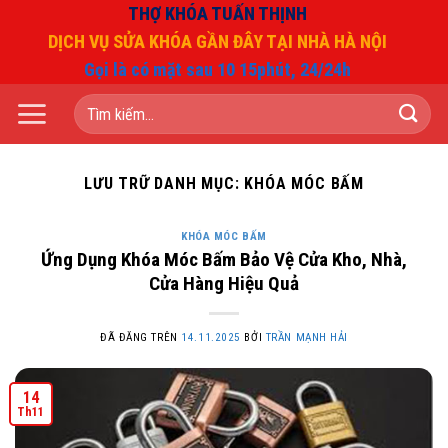
Chuyển
THỢ KHÓA TUẤN THỊNH
đến
DỊCH VỤ SỬA KHÓA GẦN ĐÂY TẠI NHÀ HÀ NỘI
nội
Gọi là có mặt sau 10 15phút, 24/24h
dung
Tìm
kiếm:
LƯU TRỮ DANH MỤC:
KHÓA MÓC BẤM
KHÓA MÓC BẤM
Ứng Dụng Khóa Móc Bấm Bảo Vệ Cửa Kho, Nhà,
Cửa Hàng Hiệu Quả
ĐÃ ĐĂNG TRÊN
14.11.2025
BỞI
TRẦN MẠNH HẢI
14
Th11