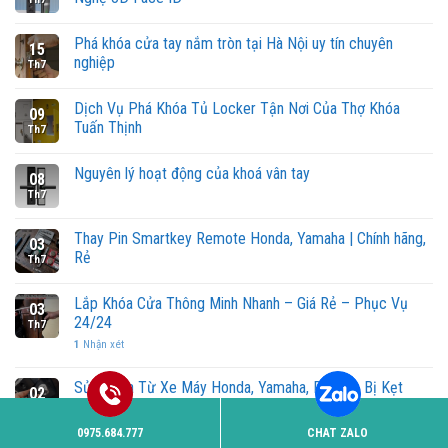
Phá khóa cửa tay nắm tròn tại Hà Nội uy tín chuyên
15
nghiệp
Th7
Dịch Vụ Phá Khóa Tủ Locker Tận Nơi Của Thợ Khóa
09
Tuấn Thịnh
Th7
Nguyên lý hoạt động của khoá vân tay
08
Th7
Thay Pin Smartkey Remote Honda, Yamaha | Chính hãng,
03
Rẻ
Th7
Lắp Khóa Cửa Thông Minh Nhanh – Giá Rẻ – Phục Vụ
03
24/24
Th7
1
Nhận xét
Sửa Khóa Từ Xe Máy Honda, Yamaha, Piaggio Bị Kẹt
02
Hiệu Quả
Th7
0975.684.777
CHAT ZALO