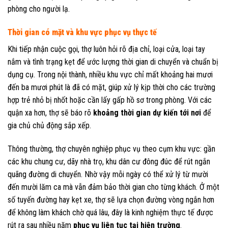
phòng cho người lạ.
Thời gian có mặt và khu vực phục vụ thực tế
Khi tiếp nhận cuộc gọi, thợ luôn hỏi rõ địa chỉ, loại cửa, loại tay
nắm và tình trạng kẹt để ước lượng thời gian di chuyển và chuẩn bị
dụng cụ. Trong nội thành, nhiều khu vực chỉ mất khoảng hai mươi
đến ba mươi phút là đã có mặt, giúp xử lý kịp thời cho các trường
hợp trẻ nhỏ bị nhốt hoặc cần lấy gấp hồ sơ trong phòng. Với các
quận xa hơn, thợ sẽ báo rõ
khoảng thời gian dự kiến tới nơi
để
gia chủ chủ động sắp xếp.
Thông thường, thợ chuyên nghiệp phục vụ theo cụm khu vực: gần
các khu chung cư, dãy nhà trọ, khu dân cư đông đúc để rút ngắn
quãng đường di chuyển. Nhờ vậy mỗi ngày có thể xử lý từ mười
đến mười lăm ca mà vẫn đảm bảo thời gian cho từng khách. Ở một
số tuyến đường hay kẹt xe, thợ sẽ lựa chọn đường vòng ngắn hơn
để không làm khách chờ quá lâu, đây là kinh nghiệm thực tế được
rút ra sau nhiều năm
phục vụ liên tục tại hiện trường
.