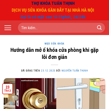
Chuyển
THỢ KHÓA TUẤN THỊNH
đến
DỊCH VỤ SỬA KHÓA GẦN ĐÂY TẠI NHÀ HÀ NỘI
nội
Gọi là có mặt sau 10 15phút, 24/24h
dung
Tìm
kiếm:
MẸO SỬA KHÓA
Hướng dẫn mở ổ khóa cửa phòng khi gặp
lỗi đơn giản
ĐÃ ĐĂNG TRÊN
23.12.2025
BỞI
NGUYỄN TUẤN THỊNH
23
Th12