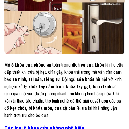
Mở ổ khóa cửa phòng
an toàn trong
dịch vụ sửa khóa
là nhu cầu
cấp thiết khi cửa bị kẹt, chìa gãy, khóa trái trong mà vẫn cần đảm
bảo
an ninh, tài sản, riêng tư
. Đội ngũ
sửa khóa hà nội
với kinh
nghiệm xử lý
khóa tay nắm tròn, khóa tay gạt, lõi xi lanh
sẽ
giúp gia chủ vào được phòng nhanh mà không làm hỏng cửa. Chỉ
với vài thao tác chuẩn, thợ lành nghề có thể giải quyết gọn các sự
cố
kẹt chốt, bi khóa mòn, cửa xệ bản lề
, trả lại khả năng vận
hành trơn tru cho bộ cửa.
Các loại ổ khóa cửa phòng phổ biến