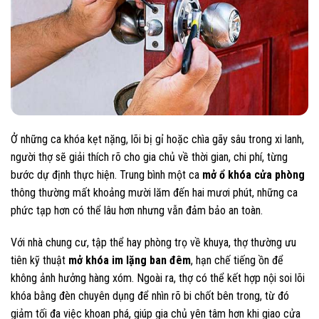
Ở những ca khóa kẹt nặng, lõi bị gỉ hoặc chìa gãy sâu trong xi lanh,
người thợ sẽ giải thích rõ cho gia chủ về thời gian, chi phí, từng
bước dự định thực hiện. Trung bình một ca
mở ổ khóa cửa phòng
thông thường mất khoảng mười lăm đến hai mươi phút, những ca
phức tạp hơn có thể lâu hơn nhưng vẫn đảm bảo an toàn.
Với nhà chung cư, tập thể hay phòng trọ về khuya, thợ thường ưu
tiên kỹ thuật
mở khóa im lặng ban đêm
, hạn chế tiếng ồn để
không ảnh hưởng hàng xóm. Ngoài ra, thợ có thể kết hợp nội soi lõi
khóa bằng đèn chuyên dụng để nhìn rõ bi chốt bên trong, từ đó
giảm tối đa việc khoan phá, giúp gia chủ yên tâm hơn khi giao cửa