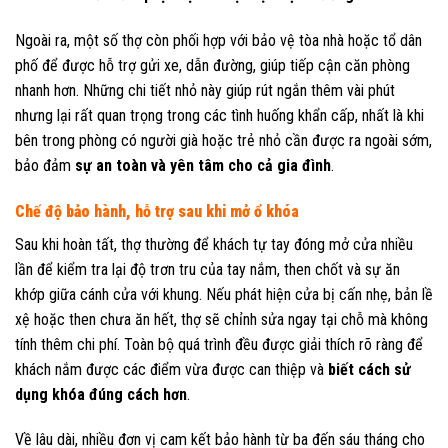
Ngoài ra, một số thợ còn phối hợp với bảo vệ tòa nhà hoặc tổ dân
phố để được hỗ trợ gửi xe, dẫn đường, giúp tiếp cận căn phòng
nhanh hơn. Những chi tiết nhỏ này giúp rút ngắn thêm vài phút
nhưng lại rất quan trọng trong các tình huống khẩn cấp, nhất là khi
bên trong phòng có người già hoặc trẻ nhỏ cần được ra ngoài sớm,
bảo đảm
sự an toàn và yên tâm cho cả gia đình
.
Chế độ bảo hành, hỗ trợ sau khi mở ổ khóa
Sau khi hoàn tất, thợ thường để khách tự tay đóng mở cửa nhiều
lần để kiểm tra lại độ trơn tru của tay nắm, then chốt và sự ăn
khớp giữa cánh cửa với khung. Nếu phát hiện cửa bị cấn nhẹ, bản lề
xệ hoặc then chưa ăn hết, thợ sẽ chỉnh sửa ngay tại chỗ mà không
tính thêm chi phí. Toàn bộ quá trình đều được giải thích rõ ràng để
khách nắm được các điểm vừa được can thiệp và
biết cách sử
dụng khóa đúng cách hơn
.
Về lâu dài, nhiều đơn vị cam kết bảo hành từ ba đến sáu tháng cho