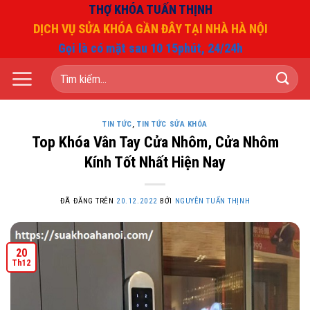
Chuyển
THỢ KHÓA TUẤN THỊNH
đến
DỊCH VỤ SỬA KHÓA GẦN ĐÂY TẠI NHÀ HÀ NỘI
nội
Gọi là có mặt sau 10 15phút, 24/24h
dung
Tìm
kiếm:
TIN TỨC
,
TIN TỨC SỬA KHÓA
Top Khóa Vân Tay Cửa Nhôm, Cửa Nhôm
Kính Tốt Nhất Hiện Nay
ĐÃ ĐĂNG TRÊN
20.12.2022
BỞI
NGUYỄN TUẤN THỊNH
20
Th12