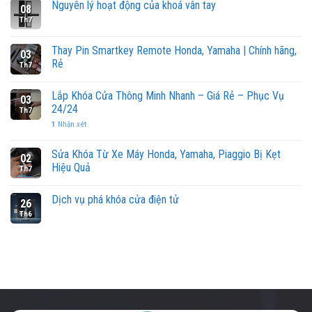
Nguyên lý hoạt động của khoá vân tay
08
Th7
Thay Pin Smartkey Remote Honda, Yamaha | Chính hãng,
03
Rẻ
Th7
Lắp Khóa Cửa Thông Minh Nhanh – Giá Rẻ – Phục Vụ
03
24/24
Th7
1
Nhận xét
Sửa Khóa Từ Xe Máy Honda, Yamaha, Piaggio Bị Kẹt
02
Hiệu Quả
Th7
Dịch vụ phá khóa cửa điện tử
26
Th6