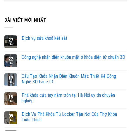
BÀI VIẾT MỚI NHẤT
Dịch vụ sửa khoá két sắt
27
Th7
Công nghệ nhận diện khuôn mặt ở khóa điện tử chuẩn 3D
22
Th7
Cấu Tạo Khóa Nhận Diện Khuôn Mặt: Thiết Kế Công
17
Nghệ 3D Face ID
Th7
Phá khóa cửa tay nắm tròn tại Hà Nội uy tín chuyên
15
nghiệp
Th7
Dịch Vụ Phá Khóa Tủ Locker Tận Nơi Của Thợ Khóa
09
Tuấn Thịnh
Th7