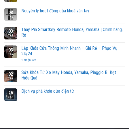
Nguyên lý hoạt động của khoá vân tay
08
Th7
Thay Pin Smartkey Remote Honda, Yamaha | Chính hãng,
03
Rẻ
Th7
Lắp Khóa Cửa Thông Minh Nhanh – Giá Rẻ – Phục Vụ
03
24/24
Th7
1
Nhận xét
Sửa Khóa Từ Xe Máy Honda, Yamaha, Piaggio Bị Kẹt
02
Hiệu Quả
Th7
Dịch vụ phá khóa cửa điện tử
26
Th6