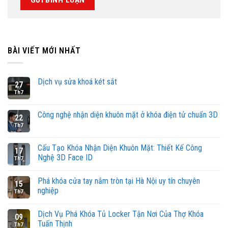
BÀI VIẾT MỚI NHẤT
Dịch vụ sửa khoá két sắt
27
Th7
Công nghệ nhận diện khuôn mặt ở khóa điện tử chuẩn 3D
22
Th7
Cấu Tạo Khóa Nhận Diện Khuôn Mặt: Thiết Kế Công
17
Nghệ 3D Face ID
Th7
Phá khóa cửa tay nắm tròn tại Hà Nội uy tín chuyên
15
nghiệp
Th7
Dịch Vụ Phá Khóa Tủ Locker Tận Nơi Của Thợ Khóa
09
Tuấn Thịnh
Th7