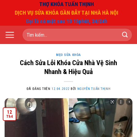
Chuyển
THỢ KHÓA TUẤN THỊNH
đến
DỊCH VỤ SỬA KHÓA GẦN ĐÂY TẠI NHÀ HÀ NỘI
nội
Gọi là có mặt sau 10 15phút, 24/24h
dung
Tìm
kiếm:
MẸO SỬA KHÓA
Cách Sửa Lỗi Khóa Cửa Nhà Vệ Sinh
Nhanh & Hiệu Quả
ĐÃ ĐĂNG TRÊN
12.04.2022
BỞI
NGUYỄN TUẤN THỊNH
12
Th4