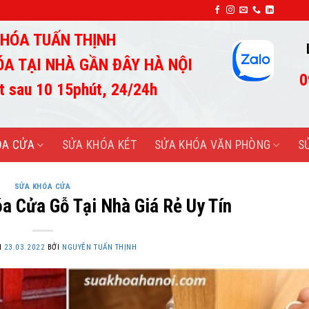
SỬA KHÓA TUẤN THỊNH-UY TÍN TẠO THÀNH C
HÓA TUẤN THỊNH
ÓA TẠI NHÀ GẦN ĐÂY HÀ NỘI
0
t sau 10 15phút, 24/24h
ÓA CỬA
SỬA KHÓA KÉT
SỬA KHÓA VĂN PHÒNG
S
SỬA KHÓA CỬA
a Cửa Gỗ Tại Nhà Giá Rẻ Uy Tín
N
23.03.2022
BỞI
NGUYỄN TUẤN THỊNH