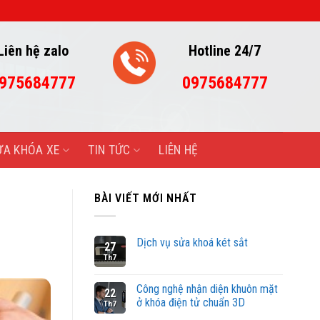
ÔNG
Liên hệ zalo
Hotline 24/7
975684777
0975684777
ỬA KHÓA XE
TIN TỨC
LIÊN HỆ
BÀI VIẾT MỚI NHẤT
Dịch vụ sửa khoá két sắt
27
Th7
Công nghệ nhận diện khuôn mặt
22
ở khóa điện tử chuẩn 3D
Th7