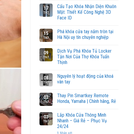
Cấu Tạo Khóa Nhận Diện Khuôn
17
Mặt: Thiết Kế Công Nghệ 3D
Th7
Face ID
Phá khóa cửa tay nắm tròn tại
15
Hà Nội uy tín chuyên nghiệp
Th7
Dịch Vụ Phá Khóa Tủ Locker
09
Tận Nơi Của Thợ Khóa Tuấn
Th7
Thịnh
Nguyên lý hoạt động của khoá
08
vân tay
Th7
Thay Pin Smartkey Remote
03
Honda, Yamaha | Chính hãng, Rẻ
Th7
Lắp Khóa Cửa Thông Minh
03
Nhanh – Giá Rẻ – Phục Vụ
Th7
24/24
1
Nhận xét