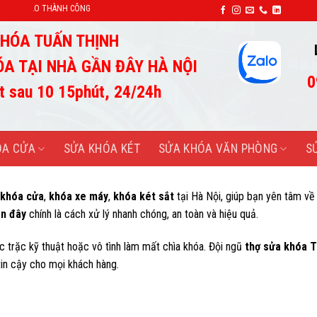
SỬA KHÓA TUẤN THỊNH-UY TÍN TẠO
HÓA TUẤN THỊNH
ÓA TẠI NHÀ GẦN ĐÂY HÀ NỘI
0
t sau 10 15phút, 24/24h
ÓA CỬA
SỬA KHÓA KÉT
SỬA KHÓA VĂN PHÒNG
S
khóa cửa
,
khóa xe máy
,
khóa két sắt
tại Hà Nội, giúp bạn yên tâm v
ần đây
chính là cách xử lý nhanh chóng, an toàn và hiệu quả.
c trặc kỹ thuật hoặc vô tình làm mất chìa khóa. Đội ngũ
thợ sửa khóa T
in cậy cho mọi khách hàng.