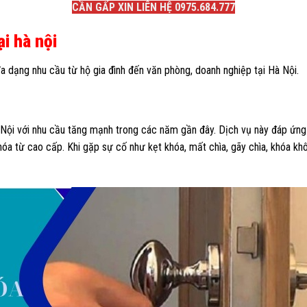
CẦN GẤP XIN LIÊN HỆ 0975.684.777
i hà nội
đa dạng nhu cầu từ hộ gia đình đến văn phòng, doanh nghiệp tại Hà Nội.
 Nội với nhu cầu tăng mạnh trong các năm gần đây. Dịch vụ này đáp ứng 
khóa từ cao cấp. Khi gặp sự cố như kẹt khóa, mất chìa, gãy chìa, khóa k