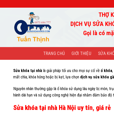
Chuyển
đến
THỢ K
nội
dung
DỊCH VỤ SỬA KH
Gọi là có mặ
TRANG CHỦ
GIỚI THIỆU
SỬA KH
Sửa khóa tại nhà
là giải pháp tối ưu cho mọi sự cố về
ổ khóa
,
mất chìa, khóa hỏng hoặc bị kẹt, lựa chọn
dịch vụ sửa khóa g
Nguyên nhân thường gặp là ổ khóa sử dụng lâu ngày bị mòn, trụ
hành dài hạn và sử dụng công nghệ hiện đại nhằm đảm bảo độ t
Sửa khóa tại nhà Hà Nội uy tín, giá rẻ