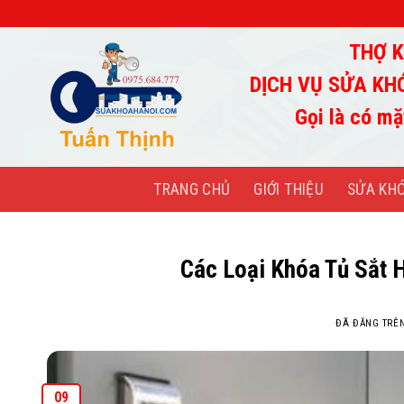
Chuyển
đến
THỢ K
nội
dung
DỊCH VỤ SỬA KH
Gọi là có mặ
TRANG CHỦ
GIỚI THIỆU
SỬA KH
Các Loại Khóa Tủ Sắt H
ĐÃ ĐĂNG TRÊ
09