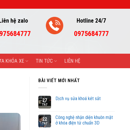
CÔNG
Liên hệ zalo
Hotline 24/7
975684777
0975684777
ỬA KHÓA XE
TIN TỨC
LIÊN HỆ
BÀI VIẾT MỚI NHẤT
Dịch vụ sửa khoá két sắt
27
Th7
Công nghệ nhận diện khuôn mặt
22
ở khóa điện tử chuẩn 3D
Th7