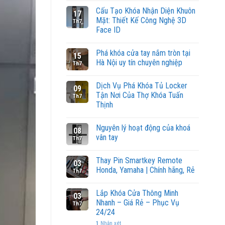
Cấu Tạo Khóa Nhận Diện Khuôn
17
Mặt: Thiết Kế Công Nghệ 3D
Th7
Face ID
Phá khóa cửa tay nắm tròn tại
15
Hà Nội uy tín chuyên nghiệp
Th7
Dịch Vụ Phá Khóa Tủ Locker
09
Tận Nơi Của Thợ Khóa Tuấn
Th7
Thịnh
Nguyên lý hoạt động của khoá
08
vân tay
Th7
Thay Pin Smartkey Remote
03
Honda, Yamaha | Chính hãng, Rẻ
Th7
Lắp Khóa Cửa Thông Minh
03
Nhanh – Giá Rẻ – Phục Vụ
Th7
24/24
1
Nhận xét