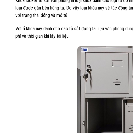
Khóa locker tủ sắt văn phòng là loại khóa dành cho loại tủ có
loại được gắn bên hông tủ. Do vậy loại khóa này sẽ tác động ả
với trạng thái đóng và mở tủ .
Với ổ khóa này dành cho các tủ sắt đựng tài liệu văn phòng dùn
phí và thời gian khi lấy tài liệu.