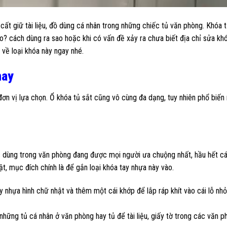
cất giữ tài liệu, đồ dùng cá nhân trong những chiếc tủ văn phòng. Khóa 
ào? cách dùng ra sao hoặc khi có vấn đề xảy ra chưa biết địa chỉ sửa kh
 về loại khóa này ngay nhé.
nay
ơn vị lựa chọn. Ổ khóa tủ sắt cũng vô cùng đa dạng, tuy nhiên phổ biến 
ợc dùng trong văn phòng đang được mọi người ưa chuộng nhất, hầu hết cá
ật, mục đích chính là để gắn loại khóa tay nhựa này vào.
 nhựa hình chữ nhật và thêm một cái khớp để lắp ráp khít vào cái lỗ nh
những tủ cá nhân ở văn phòng hay tủ để tài liệu, giấy tờ trong các văn p