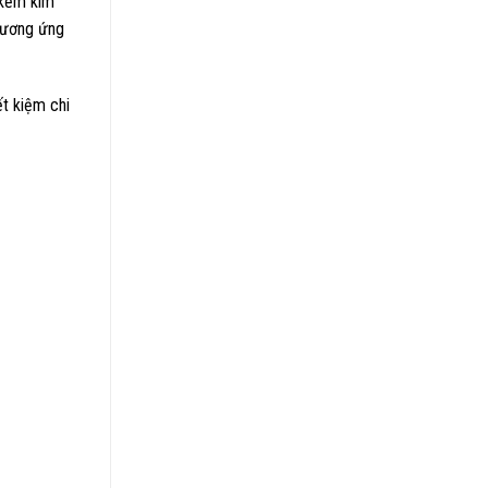
 kẽm kim
 tương ứng
ết kiệm chi