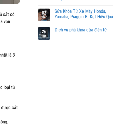
Sửa Khóa Từ Xe Máy Honda,
02
tủ sắt có
Yamaha, Piaggio Bị Kẹt Hiệu Quả
Th7
óa văn
Dịch vụ phá khóa cửa điện tử
26
Th6
nhất là 3
c loại tủ
ỏ được cắt
hòng.