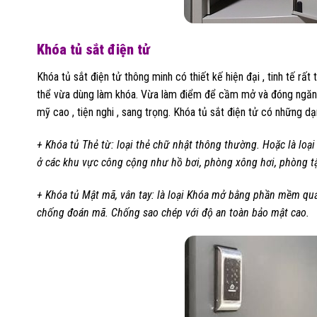
Khóa tủ sắt điện tử
Khóa tủ sắt điện tử thông minh có thiết kế hiện đại , tinh tế rấ
thể vừa dùng làm khóa. Vừa làm điểm để cầm mở và đóng ngăn 
mỹ cao , tiện nghi , sang trọng. Khóa tủ sắt điện tử có những d
+ Khóa tủ Thẻ từ: loại thẻ chữ nhật thông thường. Hoặc là loạ
ở các khu vực công cộng như hồ bơi, phòng xông hơi, phòng t
+ Khóa tủ Mật mã, vân tay: là loại Khóa mở bằng phần mềm quả
chống đoán mã. Chống sao chép với độ an toàn bảo mật cao.