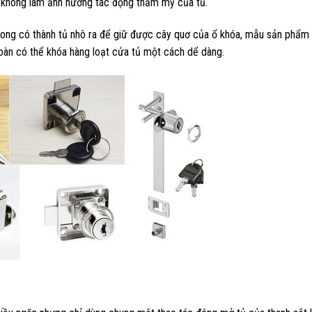
g không làm ảnh hưởng tác động thẩm mỹ của tủ.
trong có thành tủ nhô ra để giữ được cây quơ của ổ khóa, mẫu sản phẩm
oàn có thể khóa hàng loạt cửa tủ một cách dể dàng.