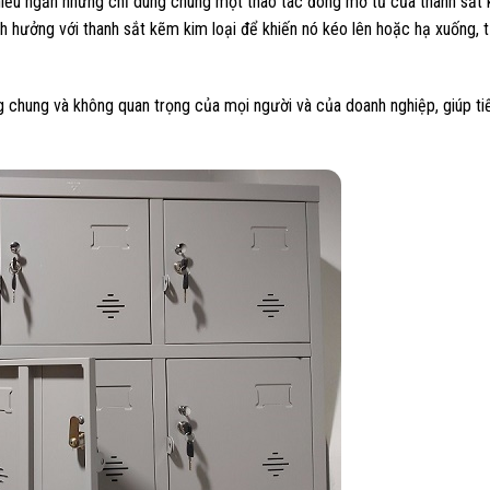
 nhiều ngăn nhưng chỉ dùng chung một thao tác đóng mở tủ của thanh sắt
nh hưởng với thanh sắt kẽm kim loại để khiến nó kéo lên hoặc hạ xuống,
g chung và không quan trọng của mọi người và của doanh nghiệp, giúp ti