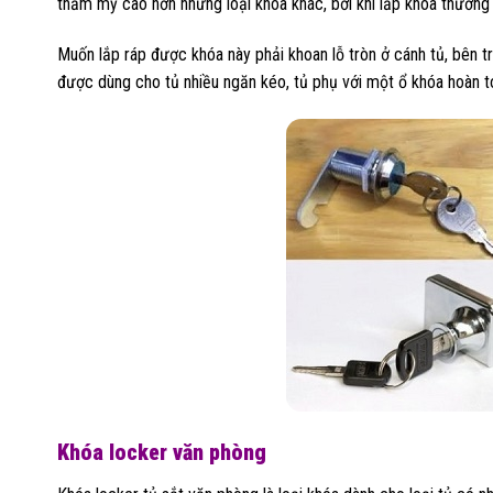
thẩm mỹ cao hơn những loại khóa khác, bởi khi lắp khóa thườn
Muốn lắp ráp được khóa này phải khoan lỗ tròn ở cánh tủ, bên 
được dùng cho tủ nhiều ngăn kéo, tủ phụ với một ổ khóa hoàn t
Khóa locker văn phòng