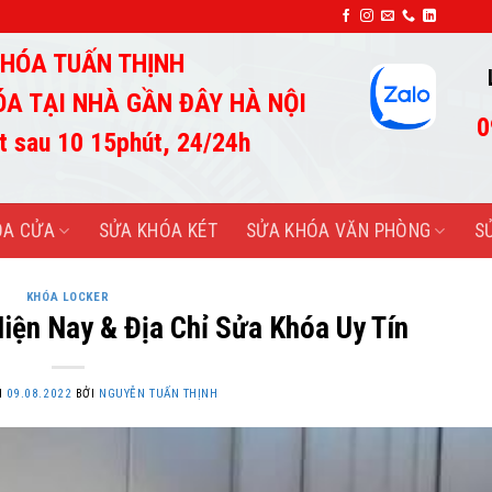
SỬA KHÓA TUẤN THỊNH-UY TÍN TẠO THÀNH 
HÓA TUẤN THỊNH
ÓA TẠI NHÀ GẦN ĐÂY HÀ NỘI
0
t sau 10 15phút, 24/24h
ÓA CỬA
SỬA KHÓA KÉT
SỬA KHÓA VĂN PHÒNG
S
KHÓA LOCKER
iện Nay & Địa Chỉ Sửa Khóa Uy Tín
N
09.08.2022
BỞI
NGUYỄN TUẤN THỊNH