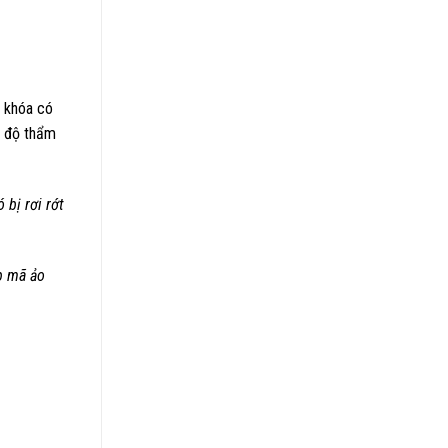
o khóa có
 độ thẩm
 bị rơi rớt
p mã ảo