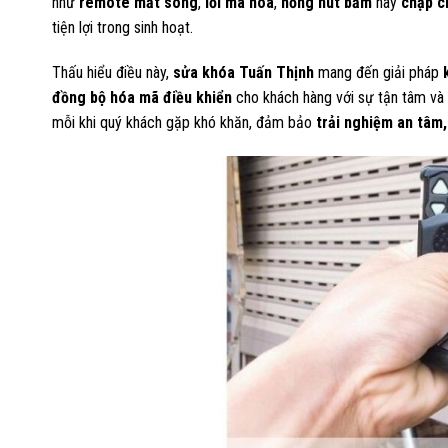
như
remote mất sóng
,
lỗi mã hóa
,
hỏng nút bấm
hay
chập c
tiện lợi trong sinh hoạt.
Thấu hiểu điều này,
sửa khóa Tuấn Thịnh
mang đến giải pháp
đồng bộ hóa mã điều khiển
cho khách hàng với sự tận tâm và 
mỗi khi quý khách gặp khó khăn, đảm bảo
trải nghiệm an tâm, 