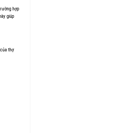
 trường hợp
 này giúp
 của thợ