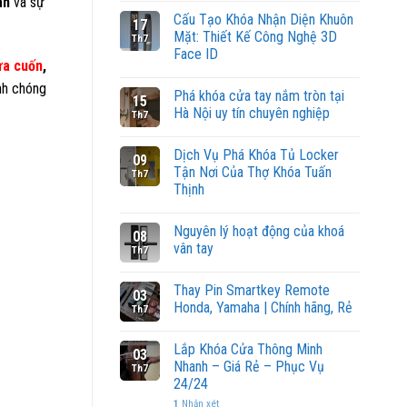
àn
và sự
Cấu Tạo Khóa Nhận Diện Khuôn
17
Mặt: Thiết Kế Công Nghệ 3D
Th7
Face ID
ửa cuốn
,
nh chóng
Phá khóa cửa tay nắm tròn tại
15
Hà Nội uy tín chuyên nghiệp
Th7
Dịch Vụ Phá Khóa Tủ Locker
09
Tận Nơi Của Thợ Khóa Tuấn
Th7
Thịnh
Nguyên lý hoạt động của khoá
08
vân tay
Th7
Thay Pin Smartkey Remote
03
Honda, Yamaha | Chính hãng, Rẻ
Th7
Lắp Khóa Cửa Thông Minh
03
Nhanh – Giá Rẻ – Phục Vụ
Th7
24/24
1
Nhận xét