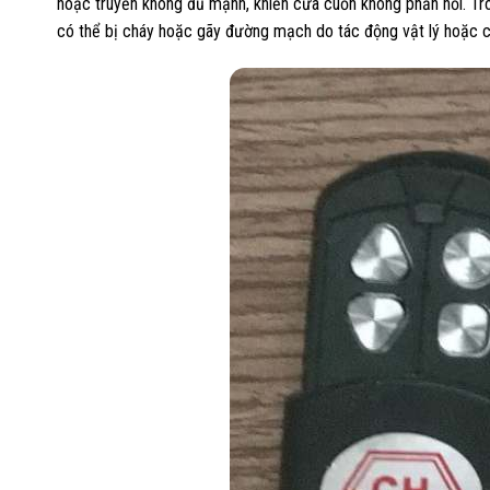
hoặc truyền không đủ mạnh, khiến cửa cuốn không phản hồi. T
có thể bị cháy hoặc gãy đường mạch do tác động vật lý hoặc c