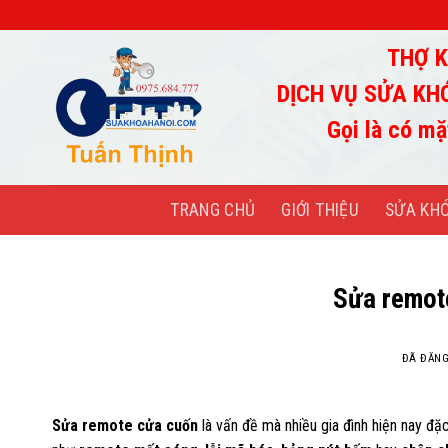
Chuyển
đến
THỢ K
nội
dung
DỊCH VỤ SỬA KH
Gọi là có mặ
TRANG CHỦ
GIỚI THIỆU
SỬA KH
Sửa remot
ĐÃ ĐĂN
Sửa remote cửa cuốn
là vấn đề mà nhiều gia đình hiện nay đặ