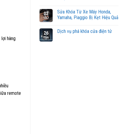
Sửa Khóa Từ Xe Máy Honda,
02
Yamaha, Piaggio Bị Kẹt Hiệu Quả
Th7
Dịch vụ phá khóa cửa điện tử
26
Th6
 lợi hàng
nhiều
 giữa remote