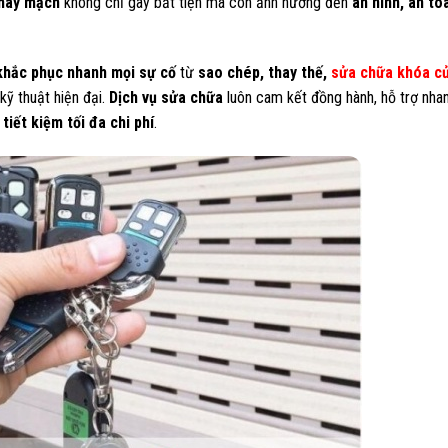
háy mạch
không chỉ gây bất tiện mà còn ảnh hưởng đến
an ninh, an to
khắc phục nhanh mọi sự cố
từ
sao chép, thay thế,
sửa chữa khóa c
kỹ thuật hiện đại.
Dịch vụ sửa chữa
luôn cam kết đồng hành, hỗ trợ nha
tiết kiệm tối đa chi phí
.