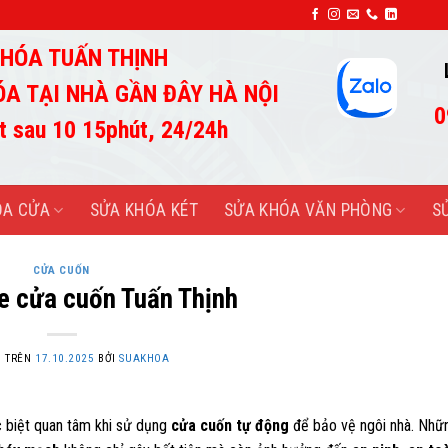
SỬA KHÓA TUẤN THỊNH-UY TÍN TẠO THÀN
HÓA TUẤN THỊNH
ÓA TẠI NHÀ GẦN ĐÂY HÀ NỘI
0
t sau 10 15phút, 24/24h
ÓA CỬA
SỬA KHÓA KÉT
SỬA KHÓA VĂN PHÒNG
S
CỬA CUỐN
e cửa cuốn Tuấn Thịnh
G TRÊN
17.10.2025
BỞI
SUAKHOA
c biệt quan tâm khi sử dụng
cửa cuốn tự động
để bảo vệ ngôi nhà. Nhữ