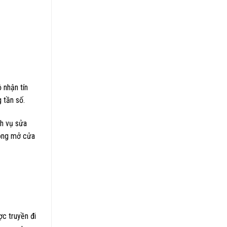
 nhận tín
g tần số.
ch vụ sửa
đóng mở cửa
ợc truyền đi