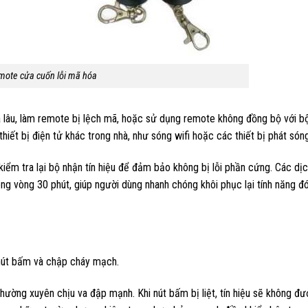
mote cửa cuốn lỗi mã hóa
uá lâu, làm remote bị lệch mã, hoặc sử dụng remote không đồng bộ với bộ
thiết bị điện tử khác trong nhà, như sóng wifi hoặc các thiết bị phát són
 kiểm tra lại bộ nhận tín hiệu để đảm bảo không bị lỗi phần cứng. Các dị
rong vòng 30 phút, giúp người dùng nhanh chóng khôi phục lại tính năng 
nút bấm và chập cháy mạch.
ường xuyên chịu va đập mạnh. Khi nút bấm bị liệt, tín hiệu sẽ không đư