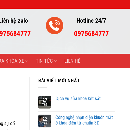
H CÔNG
Liên hệ zalo
Hotline 24/7
975684777
0975684777
ỬA KHÓA XE
TIN TỨC
LIÊN HỆ
BÀI VIẾT MỚI NHẤT
Dịch vụ sửa khoá két sắt
27
Th7
Công nghệ nhận diện khuôn mặt
22
ở khóa điện tử chuẩn 3D
ng sự cố
Th7