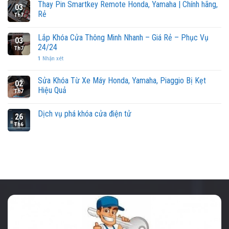
Thay Pin Smartkey Remote Honda, Yamaha | Chính hãng,
03
Rẻ
Th7
Lắp Khóa Cửa Thông Minh Nhanh – Giá Rẻ – Phục Vụ
03
24/24
Th7
1
Nhận xét
Sửa Khóa Từ Xe Máy Honda, Yamaha, Piaggio Bị Kẹt
02
Hiệu Quả
Th7
Dịch vụ phá khóa cửa điện tử
26
Th6