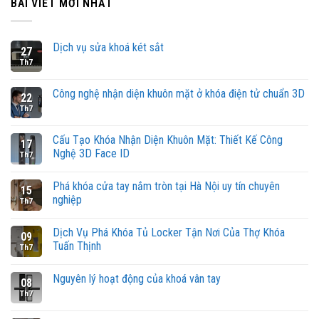
BÀI VIẾT MỚI NHẤT
Dịch vụ sửa khoá két sắt
27
Th7
Công nghệ nhận diện khuôn mặt ở khóa điện tử chuẩn 3D
22
Th7
Cấu Tạo Khóa Nhận Diện Khuôn Mặt: Thiết Kế Công
17
Nghệ 3D Face ID
Th7
Phá khóa cửa tay nắm tròn tại Hà Nội uy tín chuyên
15
nghiệp
Th7
Dịch Vụ Phá Khóa Tủ Locker Tận Nơi Của Thợ Khóa
09
Tuấn Thịnh
Th7
Nguyên lý hoạt động của khoá vân tay
08
Th7