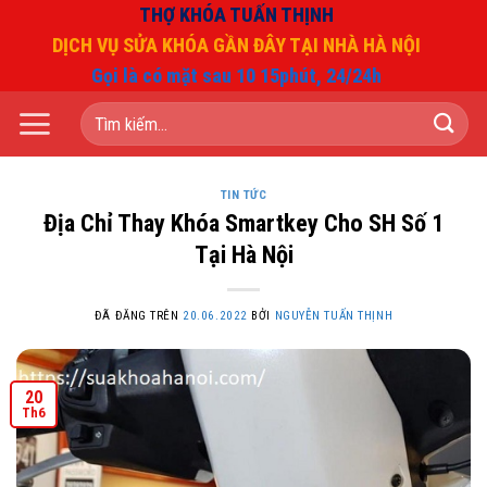
Chuyển
THỢ KHÓA TUẤN THỊNH
đến
DỊCH VỤ SỬA KHÓA GẦN ĐÂY TẠI NHÀ HÀ NỘI
nội
Gọi là có mặt sau 10 15phút, 24/24h
dung
Tìm
kiếm:
TIN TỨC
Địa Chỉ Thay Khóa Smartkey Cho SH Số 1
Tại Hà Nội
ĐÃ ĐĂNG TRÊN
20.06.2022
BỞI
NGUYỄN TUẤN THỊNH
20
Th6