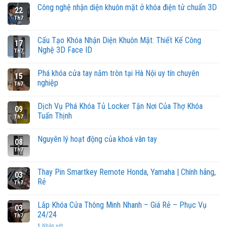
Công nghệ nhận diện khuôn mặt ở khóa điện tử chuẩn 3D
22
Th7
Cấu Tạo Khóa Nhận Diện Khuôn Mặt: Thiết Kế Công
17
Nghệ 3D Face ID
Th7
Phá khóa cửa tay nắm tròn tại Hà Nội uy tín chuyên
15
nghiệp
Th7
Dịch Vụ Phá Khóa Tủ Locker Tận Nơi Của Thợ Khóa
09
Tuấn Thịnh
Th7
Nguyên lý hoạt động của khoá vân tay
08
Th7
Thay Pin Smartkey Remote Honda, Yamaha | Chính hãng,
03
Rẻ
Th7
Lắp Khóa Cửa Thông Minh Nhanh – Giá Rẻ – Phục Vụ
03
24/24
Th7
1
Nhận xét