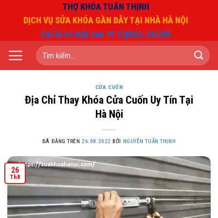
Chuyển
THỢ KHÓA TUẤN THỊNH
đến
DỊCH VỤ SỬA KHÓA GẦN ĐÂY TẠI NHÀ HÀ NỘI
nội
Gọi là có mặt sau 10 15phút, 24/24h
dung
Tìm
kiếm:
CỬA CUỐN
Địa Chỉ Thay Khóa Cửa Cuốn Uy Tín Tại
Hà Nội
ĐÃ ĐĂNG TRÊN
26.08.2022
BỞI
NGUYỄN TUẤN THỊNH
26
Th8