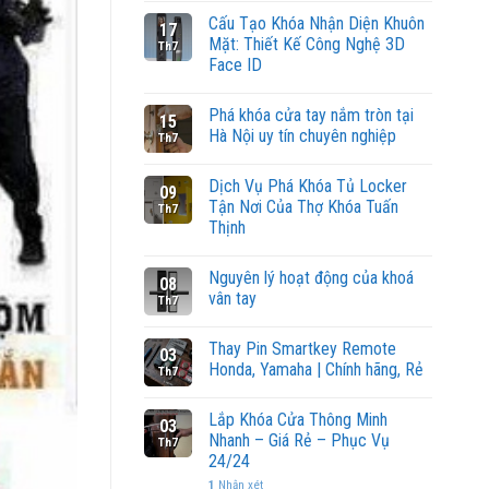
Cấu Tạo Khóa Nhận Diện Khuôn
17
Mặt: Thiết Kế Công Nghệ 3D
Th7
Face ID
Phá khóa cửa tay nắm tròn tại
15
Hà Nội uy tín chuyên nghiệp
Th7
Dịch Vụ Phá Khóa Tủ Locker
09
Tận Nơi Của Thợ Khóa Tuấn
Th7
Thịnh
Nguyên lý hoạt động của khoá
08
vân tay
Th7
Thay Pin Smartkey Remote
03
Honda, Yamaha | Chính hãng, Rẻ
Th7
Lắp Khóa Cửa Thông Minh
03
Nhanh – Giá Rẻ – Phục Vụ
Th7
24/24
1
Nhận xét