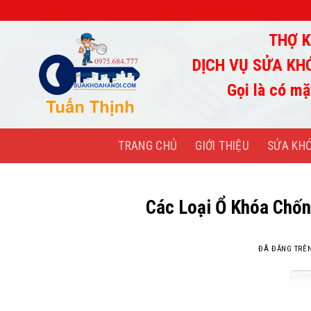
Chuyển
đến
THỢ K
nội
dung
DỊCH VỤ SỬA KH
Gọi là có mặ
TRANG CHỦ
GIỚI THIỆU
SỬA KH
Các Loại Ổ Khóa Chốn
ĐÃ ĐĂNG TRÊ