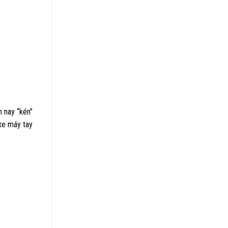
 nay “kén”
xe máy tay