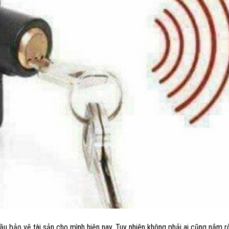
 bảo vệ tài sản cho mình hiện nay. Tuy nhiên không phải ai cũng nắm rõ