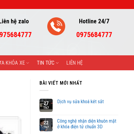
 CÔNG
Liên hệ zalo
Hotline 24/7
975684777
0975684777
ỬA KHÓA XE
TIN TỨC
LIÊN HỆ
BÀI VIẾT MỚI NHẤT
Dịch vụ sửa khoá két sắt
27
Th7
Công nghệ nhận diện khuôn mặt
22
ở khóa điện tử chuẩn 3D
Th7