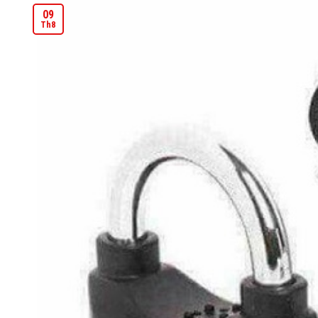
09
Th8