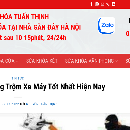
SỬA KHÓA TUẤN THỊNH-UY TÍN TẠO THÀNH
HÓA TUẤN THỊNH
ÓA TẠI NHÀ GẦN ĐÂY HÀ NỘI
0
t sau 10 15phút, 24/24h
ÓA CỬA
SỬA KHÓA KÉT
SỬA KHÓA VĂN PHÒNG
S
TIN TỨC
g Trộm Xe Máy Tốt Nhất Hiện Nay
N
09.08.2022
BỞI
NGUYỄN TUẤN THỊNH