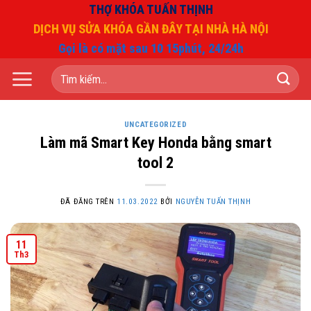
Chuyển
THỢ KHÓA TUẤN THỊNH
đến
DỊCH VỤ SỬA KHÓA GẦN ĐÂY TẠI NHÀ HÀ NỘI
nội
Gọi là có mặt sau 10 15phút, 24/24h
dung
Tìm
kiếm:
UNCATEGORIZED
Làm mã Smart Key Honda bằng smart
tool 2
ĐÃ ĐĂNG TRÊN
11.03.2022
BỞI
NGUYỄN TUẤN THỊNH
11
Th3