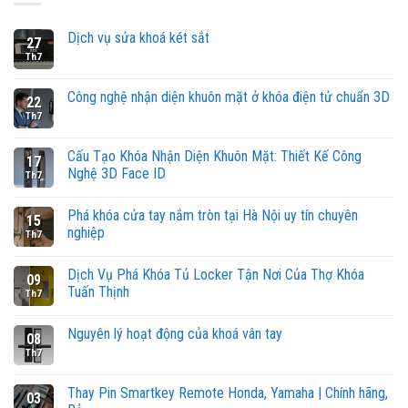
Dịch vụ sửa khoá két sắt
27
Th7
Công nghệ nhận diện khuôn mặt ở khóa điện tử chuẩn 3D
22
Th7
Cấu Tạo Khóa Nhận Diện Khuôn Mặt: Thiết Kế Công
17
Nghệ 3D Face ID
Th7
Phá khóa cửa tay nắm tròn tại Hà Nội uy tín chuyên
15
nghiệp
Th7
Dịch Vụ Phá Khóa Tủ Locker Tận Nơi Của Thợ Khóa
09
Tuấn Thịnh
Th7
Nguyên lý hoạt động của khoá vân tay
08
Th7
Thay Pin Smartkey Remote Honda, Yamaha | Chính hãng,
03