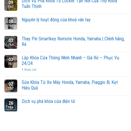
Dịch Vụ Phá Khóa Tủ Locker Tận Nơi Của Thợ Khóa
09
Tuấn Thịnh
Th7
Nguyên lý hoạt động của khoá vân tay
08
Th7
Thay Pin Smartkey Remote Honda, Yamaha | Chính hãng,
03
Rẻ
Th7
Lắp Khóa Cửa Thông Minh Nhanh – Giá Rẻ – Phục Vụ
03
24/24
Th7
1
Nhận xét
Sửa Khóa Từ Xe Máy Honda, Yamaha, Piaggio Bị Kẹt
02
Hiệu Quả
Th7
Dịch vụ phá khóa cửa điện tử
26
Th6