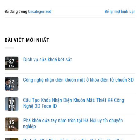
Đã đăng trong
Uncategorized
Để lại một bình luận
BÀI VIẾT MỚI NHẤT
Dịch vụ sửa khoá két sắt
27
Th7
Công nghệ nhận diện khuôn mặt ở khóa điện tử chuẩn 3D
22
Th7
Cấu Tạo Khóa Nhận Diện Khuôn Mặt: Thiết Kế Công
17
Nghệ 3D Face ID
Th7
Phá khóa cửa tay nắm tròn tại Hà Nội uy tín chuyên
15
nghiệp
Th7