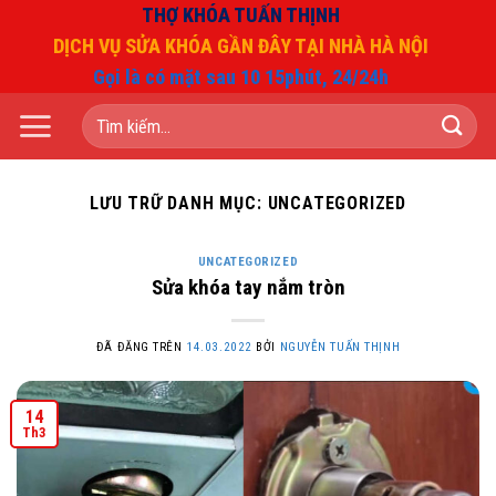
Chuyển
THỢ KHÓA TUẤN THỊNH
đến
DỊCH VỤ SỬA KHÓA GẦN ĐÂY TẠI NHÀ HÀ NỘI
nội
Gọi là có mặt sau 10 15phút, 24/24h
dung
Tìm
kiếm:
LƯU TRỮ DANH MỤC:
UNCATEGORIZED
UNCATEGORIZED
Sửa khóa tay nắm tròn
ĐÃ ĐĂNG TRÊN
14.03.2022
BỞI
NGUYỄN TUẤN THỊNH
14
Th3