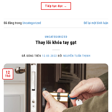
Tiếp tục đọc
→
Đã đăng trong
Uncategorized
Để lại một bình luận
UNCATEGORIZED
Thay lõi khóa tay gạt
ĐÃ ĐĂNG TRÊN
12.03.2022
BỞI
NGUYỄN TUẤN THỊNH
12
Th3