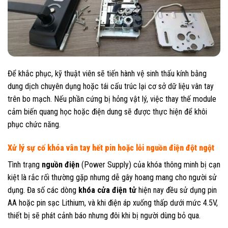
Để khắc phục, kỹ thuật viên sẽ tiến hành vệ sinh thấu kính bằng
dung dịch chuyên dụng hoặc tái cấu trúc lại cơ sở dữ liệu vân tay
trên bo mạch. Nếu phần cứng bị hỏng vật lý, việc thay thế module
cảm biến quang học hoặc điện dung sẽ được thực hiện để khôi
phục chức năng.
Xử lý sự cố khóa vân tay hết pin hoặc lỗi nguồn điện đột ngột
Tình trạng
nguồn điện
(Power Supply) của khóa thông minh bị cạn
kiệt là rắc rối thường gặp nhưng dễ gây hoang mang cho người sử
dụng. Đa số các dòng
khóa cửa điện tử
hiện nay đều sử dụng pin
AA hoặc pin sạc Lithium, và khi điện áp xuống thấp dưới mức 4.5V,
thiết bị sẽ phát cảnh báo nhưng đôi khi bị người dùng bỏ qua.