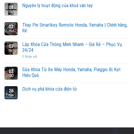
Nguyên lý hoạt động của khoá vân tay
08
Th7
Thay Pin Smartkey Remote Honda, Yamaha | Chính hãng,
03
Rẻ
Th7
Lắp Khóa Cửa Thông Minh Nhanh – Giá Rẻ – Phục Vụ
03
24/24
Th7
1
Nhận xét
Sửa Khóa Từ Xe Máy Honda, Yamaha, Piaggio Bị Kẹt
02
Hiệu Quả
Th7
Dịch vụ phá khóa cửa điện tử
26
Th6