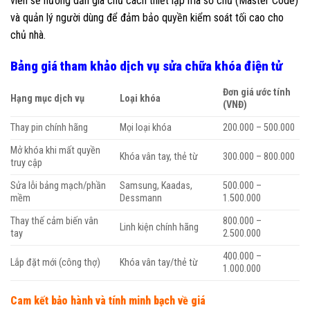
viên sẽ hướng dẫn gia chủ cách thiết lập mã số chủ (Master Code)
và quản lý người dùng để đảm bảo quyền kiểm soát tối cao cho
chủ nhà.
Bảng giá tham khảo dịch vụ sửa chữa khóa điện tử
Đơn giá ước tính
Hạng mục dịch vụ
Loại khóa
(VNĐ)
Thay pin chính hãng
Mọi loại khóa
200.000 – 500.000
Mở khóa khi mất quyền
Khóa vân tay, thẻ từ
300.000 – 800.000
truy cập
Sửa lỗi bảng mạch/phần
Samsung, Kaadas,
500.000 –
mềm
Dessmann
1.500.000
Thay thế cảm biến vân
800.000 –
Linh kiện chính hãng
tay
2.500.000
400.000 –
Lắp đặt mới (công thợ)
Khóa vân tay/thẻ từ
1.000.000
Cam kết bảo hành và tính minh bạch về giá