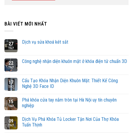
BÀI VIẾT MỚI NHẤT
Dịch vụ sửa khoá két sắt
27
Th7
Công nghệ nhận diện khuôn mặt ở khóa điện tử chuẩn 3D
22
Th7
Cấu Tạo Khóa Nhận Diện Khuôn Mặt: Thiết Kế Công
17
Nghệ 3D Face ID
Th7
Phá khóa cửa tay nắm tròn tại Hà Nội uy tín chuyên
15
nghiệp
Th7
Dịch Vụ Phá Khóa Tủ Locker Tận Nơi Của Thợ Khóa
09
Tuấn Thịnh
Th7