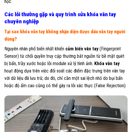
học.
Các lỗi thường gặp và quy trình sửa khóa vân tay
chuyên nghiệp
Tại sao khóa vân tay không nhận diện được dấu vân tay người
dùng?
Nguyên nhân phổ biến nhất khiến
cảm biến vân tay
(Fingerprint
Sensor) từ chối quyền truy cập thường bắt nguồn từ bề mặt quét
bị bẩn, trầy xước hoặc lỗi module xử lý hình ảnh.
Khóa vân tay
hoạt động dựa trên việc đối soát các điểm đặc trưng trên vân tay
với dữ liệu đã lưu trữ; do đó, chỉ cần một sai lệch nhỏ do bụi bẩn
hoặc độ ẩm cao cũng có thể gây ra lỗi xác thực (False Rejection).