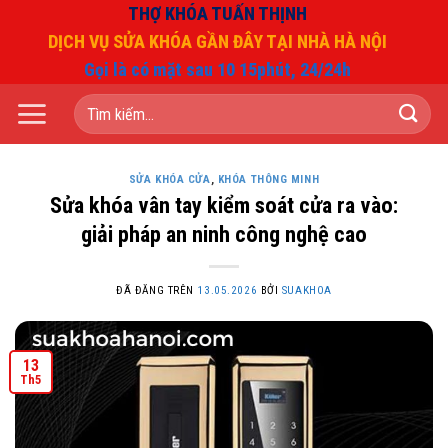
Chuyển
THỢ KHÓA TUẤN THỊNH
đến
DỊCH VỤ SỬA KHÓA GẦN ĐÂY TẠI NHÀ HÀ NỘI
nội
Gọi là có mặt sau 10 15phút, 24/24h
dung
Tìm
kiếm:
SỬA KHÓA CỬA
,
KHÓA THÔNG MINH
Sửa khóa vân tay kiểm soát cửa ra vào:
giải pháp an ninh công nghệ cao
ĐÃ ĐĂNG TRÊN
13.05.2026
BỞI
SUAKHOA
13
Th5