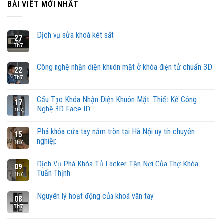
BÀI VIẾT MỚI NHẤT
Dịch vụ sửa khoá két sắt
27
Th7
Công nghệ nhận diện khuôn mặt ở khóa điện tử chuẩn 3D
22
Th7
Cấu Tạo Khóa Nhận Diện Khuôn Mặt: Thiết Kế Công
17
Nghệ 3D Face ID
Th7
Phá khóa cửa tay nắm tròn tại Hà Nội uy tín chuyên
15
nghiệp
Th7
Dịch Vụ Phá Khóa Tủ Locker Tận Nơi Của Thợ Khóa
09
Tuấn Thịnh
Th7
Nguyên lý hoạt động của khoá vân tay
08
Th7