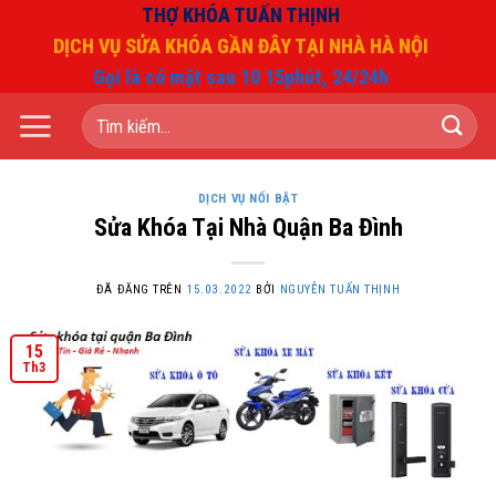
Chuyển
THỢ KHÓA TUẤN THỊNH
đến
DỊCH VỤ SỬA KHÓA GẦN ĐÂY TẠI NHÀ HÀ NỘI
nội
Gọi là có mặt sau 10 15phút, 24/24h
dung
Tìm
kiếm:
DỊCH VỤ NỔI BẬT
Sửa Khóa Tại Nhà Quận Ba Đình
ĐÃ ĐĂNG TRÊN
15.03.2022
BỞI
NGUYỄN TUẤN THỊNH
15
Th3