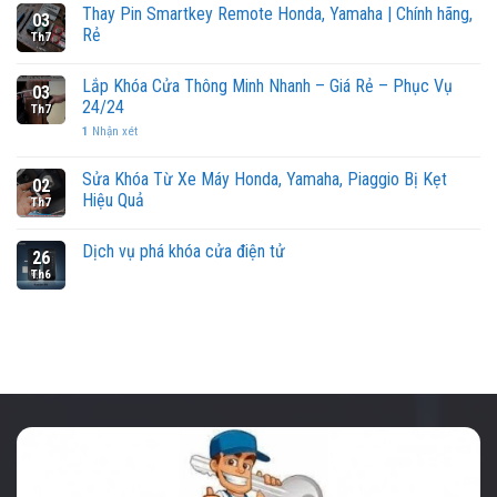
Thay Pin Smartkey Remote Honda, Yamaha | Chính hãng,
03
Rẻ
Th7
Lắp Khóa Cửa Thông Minh Nhanh – Giá Rẻ – Phục Vụ
03
24/24
Th7
1
Nhận xét
Sửa Khóa Từ Xe Máy Honda, Yamaha, Piaggio Bị Kẹt
02
Hiệu Quả
Th7
Dịch vụ phá khóa cửa điện tử
26
Th6