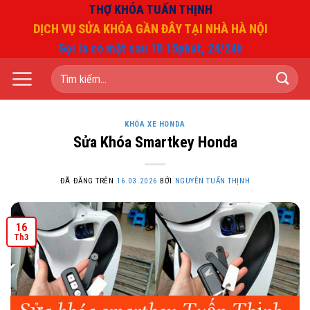
Chuyển
THỢ KHÓA TUẤN THỊNH
đến
DỊCH VỤ SỬA KHÓA GẦN ĐÂY TẠI NHÀ HÀ NỘI
nội
Gọi là có mặt sau 10 15phút, 24/24h
dung
Tìm
kiếm:
KHÓA XE HONDA
Sửa Khóa Smartkey Honda
ĐÃ ĐĂNG TRÊN
16.03.2026
BỞI
NGUYỄN TUẤN THỊNH
16
Th3