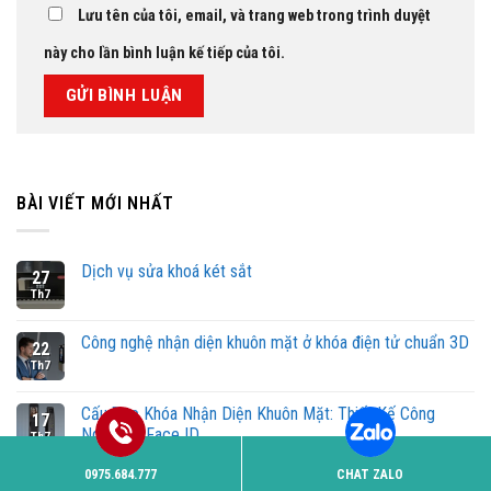
Lưu tên của tôi, email, và trang web trong trình duyệt
này cho lần bình luận kế tiếp của tôi.
BÀI VIẾT MỚI NHẤT
Dịch vụ sửa khoá két sắt
27
Th7
Công nghệ nhận diện khuôn mặt ở khóa điện tử chuẩn 3D
22
Th7
Cấu Tạo Khóa Nhận Diện Khuôn Mặt: Thiết Kế Công
17
Nghệ 3D Face ID
Th7
0975.684.777
CHAT ZALO
Phá khóa cửa tay nắm tròn tại Hà Nội uy tín chuyên