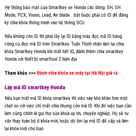
Hệ thống bảo mật của Smartkey xe Honda các dòng: SH, SH
Mode, PCX, Vision, Lead, Air blade… bắt buộc phải có ID để đăng
ký chìa khóa thông minh vào hệ thống SCU.
Nếu không còn ID thì phải lấy lại ID bằng máy đọc mã ID bằng
công cụ đọc mã ID trên Smartkey. Tuấn Thịnh nhận làm lại chìa
khóa Smartkey Honda khi mất hết ID, đánh thêm chìa smartkey
Honda với thiết bị smarttool 2 hiện đại.
Tham khảo >>>
Đánh chìa khóa xe máy tại Hà Nội giá rẻ
Lấy mã ID smartkey Honda
Nếu bạn mất mã ID khóa smartkey thì việc này khó khăn hơn một
chút so với việc chỉ mất chìa nhưng còn mã ID. Khi đó việc bạn cần
làm cũng chính là gọi thợ sửa khóa uy tín, chuyện nghiệp. Họ sẽ tư
vấn thay toàn bộ ổ khóa mới, hoặc dò tìm lại mã ID để cấp và làm
lại khóa mới cho bạn.