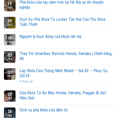
Phá khóa cửa tay nắm tròn tại Hà Nội uy tín chuyên
15
nghiệp
Th7
Dịch Vụ Phá Khóa Tủ Locker Tận Nơi Của Thợ Khóa
09
Tuấn Thịnh
Th7
Nguyên lý hoạt động của khoá vân tay
08
Th7
Thay Pin Smartkey Remote Honda, Yamaha | Chính hãng,
03
Rẻ
Th7
Lắp Khóa Cửa Thông Minh Nhanh – Giá Rẻ – Phục Vụ
03
24/24
Th7
1
Nhận xét
Sửa Khóa Từ Xe Máy Honda, Yamaha, Piaggio Bị Kẹt
02
Hiệu Quả
Th7
Dịch vụ phá khóa cửa điện tử
26
Th6