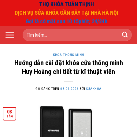
Chuyển
THỢ KHÓA TUẤN THỊNH
đến
DỊCH VỤ SỬA KHÓA GẦN ĐÂY TẠI NHÀ HÀ NỘI
nội
Gọi là có mặt sau 10 15phút, 24/24h
dung
Tìm
kiếm:
KHÓA THÔNG MINH
Hướng dẫn cài đặt khóa cửa thông minh
Huy Hoàng chi tiết từ kĩ thuật viên
ĐÃ ĐĂNG TRÊN
08.04.2026
BỞI
SUAKHOA
08
Th4