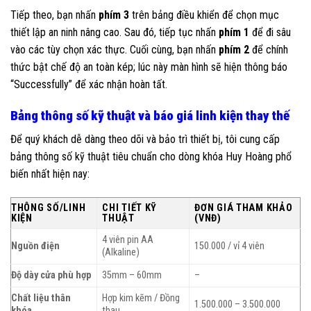
Tiếp theo, bạn nhấn
phím 3
trên bảng điều khiển để chọn mục
thiết lập an ninh nâng cao. Sau đó, tiếp tục nhấn
phím 1
để đi sâu
vào các tùy chọn xác thực. Cuối cùng, bạn nhấn
phím 2
để chính
thức bật chế độ an toàn kép; lúc này màn hình sẽ hiện thông báo
“Successfully” để xác nhận hoàn tất.
Bảng thông số kỹ thuật và báo giá linh kiện thay thế
Để quý khách dễ dàng theo dõi và bảo trì thiết bị, tôi cung cấp
bảng thông số kỹ thuật tiêu chuẩn cho dòng khóa Huy Hoàng phổ
biến nhất hiện nay:
THÔNG SỐ/LINH
CHI TIẾT KỸ
ĐƠN GIÁ THAM KHẢO
KIỆN
THUẬT
(VNĐ)
4 viên pin AA
Nguồn điện
150.000 / vỉ 4 viên
(Alkaline)
Độ dày cửa phù hợp
35mm – 60mm
–
Chất liệu thân
Hợp kim kẽm / Đồng
1.500.000 – 3.500.000
khóa
thau