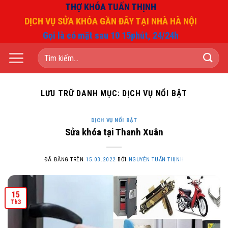
Chuyển
THỢ KHÓA TUẤN THỊNH
đến
DỊCH VỤ SỬA KHÓA GẦN ĐÂY TẠI NHÀ HÀ NỘI
nội
Gọi là có mặt sau 10 15phút, 24/24h
dung
Tìm
kiếm:
LƯU TRỮ DANH MỤC:
DỊCH VỤ NỔI BẬT
DỊCH VỤ NỔI BẬT
Sửa khóa tại Thanh Xuân
ĐÃ ĐĂNG TRÊN
15.03.2022
BỞI
NGUYỄN TUẤN THỊNH
15
Th3