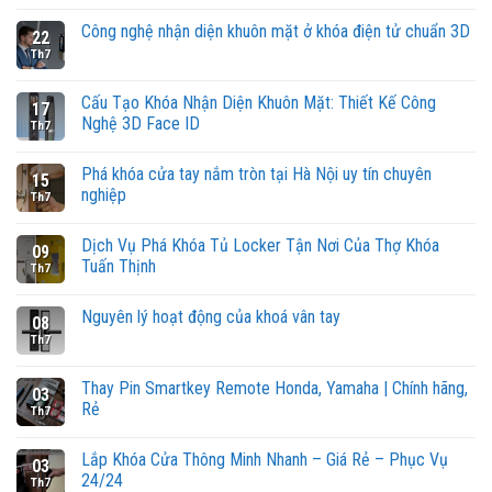
Công nghệ nhận diện khuôn mặt ở khóa điện tử chuẩn 3D
22
Th7
Cấu Tạo Khóa Nhận Diện Khuôn Mặt: Thiết Kế Công
17
Nghệ 3D Face ID
Th7
Phá khóa cửa tay nắm tròn tại Hà Nội uy tín chuyên
15
nghiệp
Th7
Dịch Vụ Phá Khóa Tủ Locker Tận Nơi Của Thợ Khóa
09
Tuấn Thịnh
Th7
Nguyên lý hoạt động của khoá vân tay
08
Th7
Thay Pin Smartkey Remote Honda, Yamaha | Chính hãng,
03
Rẻ
Th7
Lắp Khóa Cửa Thông Minh Nhanh – Giá Rẻ – Phục Vụ
03
24/24
Th7