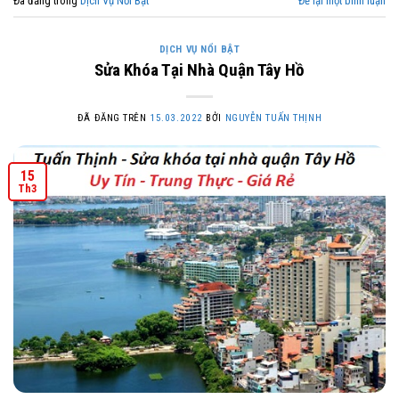
Đã đăng trong
Dịch Vụ Nổi Bật
Để lại một bình luận
DỊCH VỤ NỔI BẬT
Sửa Khóa Tại Nhà Quận Tây Hồ
ĐÃ ĐĂNG TRÊN
15.03.2022
BỞI
NGUYỄN TUẤN THỊNH
15
Th3