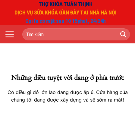
Chuyển
THỢ KHÓA TUẤN THỊNH
đến
DỊCH VỤ SỬA KHÓA GẦN ĐÂY TẠI NHÀ HÀ NỘI
nội
Gọi là có mặt sau 10 15phút, 24/24h
dung
Tìm
kiếm:
Những điều tuyệt vời đang ở phía trước
Có điều gì đó lớn lao đang được ấp ủ! Cửa hàng của
chúng tôi đang được xây dựng và sẽ sớm ra mắt!